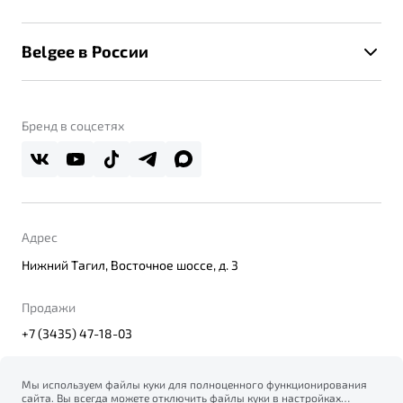
Клиентская поддержка
Калькулятор ТО
Новости
Помощь на дорогах
Belgee в России
Контакты
Belgee Линк
О бренде
Belgee Клуб
О дилерском центре
Бренд в соцсетях
Belgee Плюс
Правовая информация
Реферальная программа
Адрес
Нижний Тагил, Восточное шоссе, д. 3
Продажи
+7 (3435) 47-18-03
Мы используем файлы куки для полноценного функционирования
сайта. Вы всегда можете отключить файлы куки в настройках
© 2026