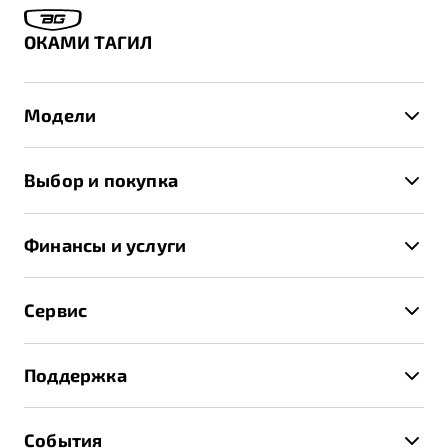
ОКАМИ ТАГИЛ
Модели
X50+
Выбор и покупка
S50
Автомобили в наличии
X70
Финансы и услуги
Спецпредложения и Акции
Автокредит
Записаться на тест-драйв
Сервис
Трейд-ин
Получить предложение
Записаться на сервис
Страхование
Поддержка
Руководство по эксплуатации
Расчет КАСКО
Гарантия Belgee
Техническое обслуживание
События