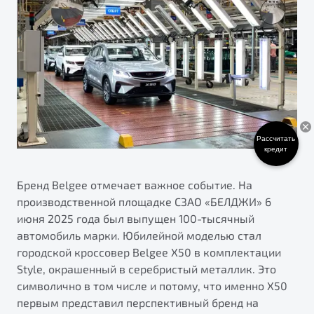
ПОДДЕРЖКА
Автокредит
О дилерском центре
Трейд-ин
Гарантия Belgee
Правовая информация
Яркий кроссовер
Страхование
Belgee Линк
от 2 219 990 ₽*
Расчет КАСКО
Belgee Клуб
Обзор
В наличии
Belgee Плюс
Рассчитать
Реферальная программа
S50
кредит
Клиентская поддержка
Бренд Belgee отмечает важное событие. На
Помощь на дорогах
производственной площадке СЗАО «БЕЛДЖИ» 6
июня 2025 года был выпущен 100-тысячный
автомобиль марки. Юбилейной моделью стал
городской кроссовер Belgee X50 в комплектации
Style, окрашенный в серебристый металлик. Это
символично в том числе и потому, что именно X50
Узнайте о специальных выгодах при покупке
первым представил перспективный бренд на
Элегантный и практичный седан
автомобиля Belgee