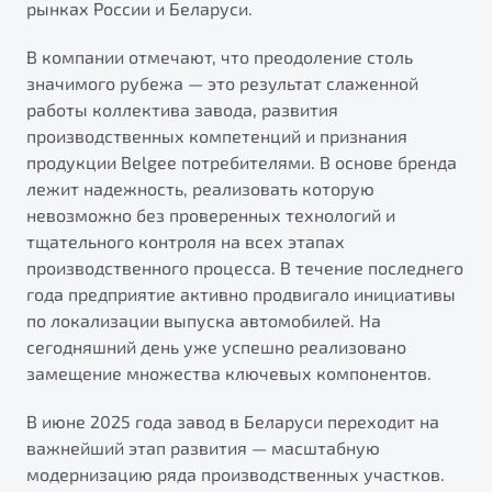
рынках России и Беларуси.
от 1 699 990 ₽*
Подробно
В компании отмечают, что преодоление столь
Обзор
В наличии
значимого рубежа — это результат слаженной
работы коллектива завода, развития
X70
Будьте еще более уверены на дорогах с программой
производственных компетенций и признания
"Помощь на дорогах"
Автомобили в наличии
продукции Belgee потребителями. В основе бренда
Тест-драйв
лежит надежность, реализовать которую
Преимущества программы
Автокредит
невозможно без проверенных технологий и
Спецпредложения
тщательного контроля на всех этапах
производственного процесса. В течение последнего
года предприятие активно продвигало инициативы
Запись на сервис
по локализации выпуска автомобилей. На
Калькулятор ТО
сегодняшний день уже успешно реализовано
Универсальный кроссовер
Клиентская поддержка
замещение множества ключевых компонентов.
от 2 499 990 ₽*
В июне 2025 года завод в Беларуси переходит на
важнейший этап развития — масштабную
Обзор
В наличии
модернизацию ряда производственных участков.