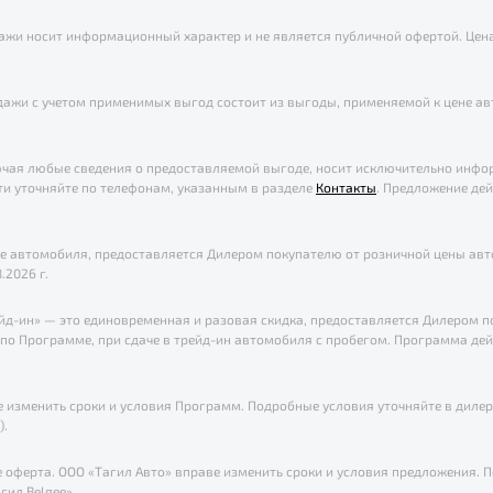
жи носит информационный характер и не является публичной офертой. Цена
ажи с учетом применимых выгод состоит из выгоды, применяемой к цене авт
чая любые сведения о предоставляемой выгоде, носит исключительно инфо
ти уточняйте по телефонам, указанным в разделе
Контакты
. Предложение дей
ене автомобиля, предоставляется Дилером покупателю от розничной цены а
.2026 г.
ейд-ин» — это единовременная и разовая скидка, предоставляется Дилером 
о Программе, при сдаче в трейд-ин автомобиля с пробегом. Программа дейс
зменить сроки и условия Программ. Подробные условия уточняйте в дилерск
).
е оферта. ООО «Тагил Авто» вправе изменить сроки и условия предложения. 
гил Belgee».