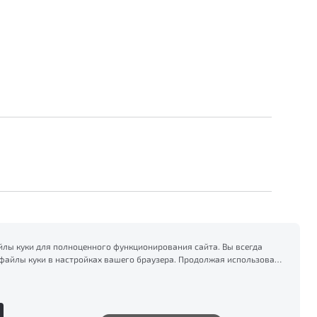
лы куки для полноценного функционирования сайта. Вы всегда
файлы куки в настройках вашего браузера. Продолжая использовать
есь на сбор и использование файлов куки, и подтверждаете
формацией по сбору, использованию и возможной блокировке
тике конфиденциальности
.
Сделано в ПЕРКС