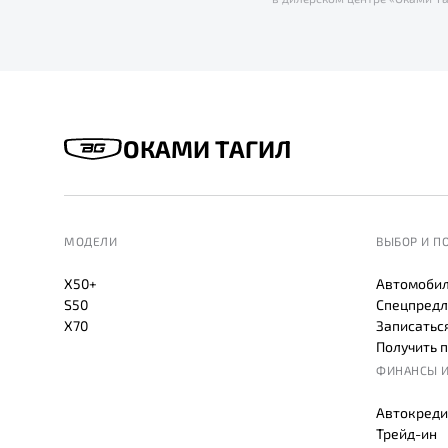
ОКАМИ ТАГИЛ
МОДЕЛИ
ВЫБОР И П
X50+
Автомобил
S50
Спецпредл
X70
Записаться
Получить 
ФИНАНСЫ И
Автокреди
Трейд-ин