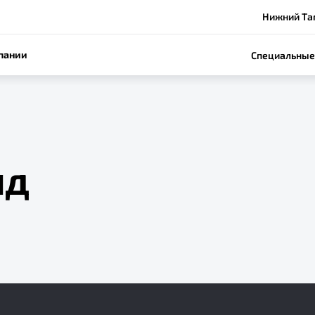
Нижний Таг
пании
Специальные
яд