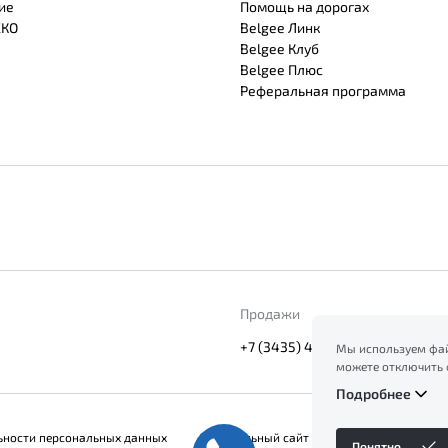
ие
Помощь на дорогах
СКО
Belgee Линк
Belgee Клуб
Belgee Плюс
Реферальная программа
Продажи
+7 (3435) 47-18-03
Мы используем фай
можете отключить 
сайт, вы соглашает
Подробнее
ознакомление с ин
файлов куки в
Поли
ьности персональных данных
Официальный сайт Belgee в России
Понятно