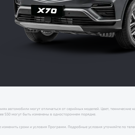
иях автомобили могут отличаться от серийных моделей. Цвет, технические х
gee S50 могут быть изменены в одностороннем порядке.
зменить сроки и условия Программ. Подробные условия уточняйте по теле