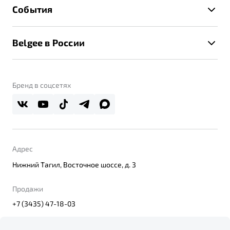
Техническое обслуживание
События
Клиентская поддержка
Калькулятор ТО
Новости
Помощь на дорогах
Belgee в России
Контакты
Belgee Линк
О бренде
Belgee Клуб
О дилерском центре
Бренд в соцсетях
Belgee Плюс
Правовая информация
Реферальная программа
Адрес
Нижний Тагил, Восточное шоссе, д. 3
Продажи
+7 (3435) 47-18-03