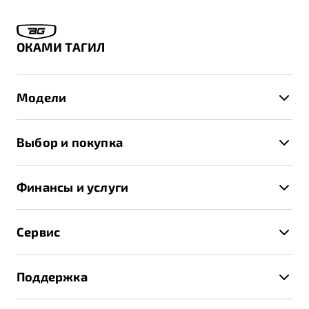
ОКАМИ ТАГИЛ
Модели
X50+
Выбор и покупка
S50
Автомобили в наличии
X70
Финансы и услуги
Спецпредложения и Акции
Автокредит
Записаться на тест-драйв
Сервис
Трейд-ин
Получить предложение
Записаться на сервис
Страхование
Поддержка
Руководство по эксплуатации
Расчет КАСКО
Гарантия Belgee