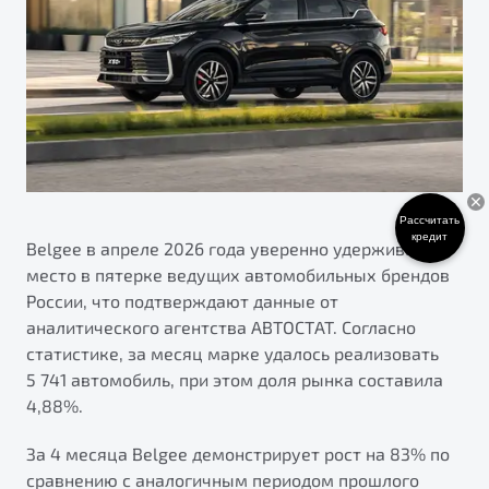
ПОДДЕРЖКА
Автокредит
О дилерском центре
Трейд-ин
Гарантия Belgee
Правовая информация
Яркий кроссовер
Страхование
Belgee Линк
от 2 219 990 ₽*
Расчет КАСКО
Belgee Клуб
Обзор
В наличии
Belgee Плюс
Реферальная программа
Рассчитать
S50
кредит
Belgee в апреле 2026 года уверенно удерживает
Клиентская поддержка
место в пятерке ведущих автомобильных брендов
Помощь на дорогах
России, что подтверждают данные от
аналитического агентства АВТОСТАТ. Согласно
статистике, за месяц марке удалось реализовать
5 741 автомобиль, при этом доля рынка составила
4,88%.
За 4 месяца Belgee демонстрирует рост на 83% по
Узнайте о специальных выгодах при покупке
Элегантный и практичный седан
сравнению с аналогичным периодом прошлого
автомобиля Belgee