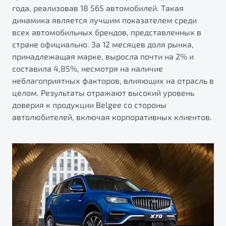
от 1 699 990 ₽*
года, реализовав 18 565 автомобилей. Такая
Подробно
динамика является лучшим показателем среди
всех автомобильных брендов, представленных в
Обзор
В наличии
стране официально. За 12 месяцев доля рынка,
принадлежащая марке, выросла почти на 2% и
X70
Будьте еще более уверены на дорогах с программой
составила 4,85%, несмотря на наличие
"Помощь на дорогах"
Автомобили в наличии
неблагоприятных факторов, влияющих на отрасль в
Тест-драйв
Преимущества программы
целом. Результаты отражают высокий уровень
Автокредит
доверия к продукции Belgee со стороны
Спецпредложения
автолюбителей, включая корпоративных клиентов.
Запись на сервис
Калькулятор ТО
Универсальный кроссовер
Клиентская поддержка
от 2 499 990 ₽*
Обзор
В наличии