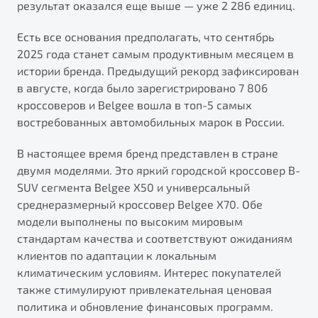
результат оказался еще выше — уже 2 286 единиц.
от 1 699 990 ₽*
Подробно
Есть все основания предполагать, что сентябрь
Обзор
В наличии
2025 года станет самым продуктивным месяцем в
истории бренда. Предыдущий рекорд зафиксирован
X70
Будьте еще более уверены на дорогах с программой
в августе, когда было зарегистрировано 7 806
"Помощь на дорогах"
Автомобили в наличии
кроссоверов и Belgee вошла в топ-5 самых
Тест-драйв
востребованных автомобильных марок в России.
Преимущества программы
Автокредит
В настоящее время бренд представлен в стране
Спецпредложения
двумя моделями. Это яркий городской кроссовер B-
SUV сегмента Belgee X50 и универсальный
Запись на сервис
среднеразмерный кроссовер Belgee X70. Обе
Калькулятор ТО
модели выполнены по высоким мировым
Универсальный кроссовер
Клиентская поддержка
стандартам качества и соответствуют ожиданиям
клиентов по адаптации к локальным
от 2 499 990 ₽*
климатическим условиям. Интерес покупателей
также стимулируют привлекательная ценовая
Обзор
В наличии
политика и обновление финансовых программ.