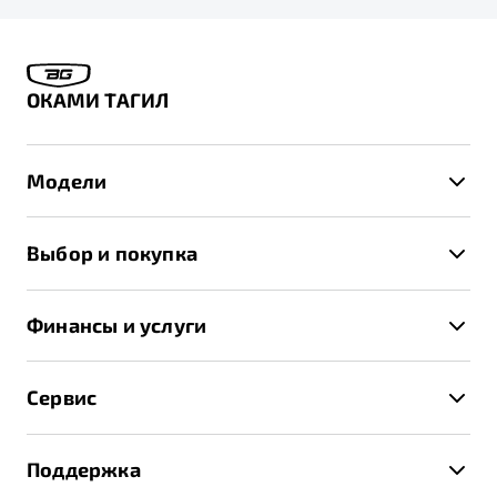
ОКАМИ ТАГИЛ
Модели
X50+
Выбор и покупка
S50
Автомобили в наличии
X70
Финансы и услуги
Спецпредложения и Акции
Автокредит
Записаться на тест-драйв
Сервис
Трейд-ин
Получить предложение
Записаться на сервис
Страхование
Поддержка
Руководство по эксплуатации