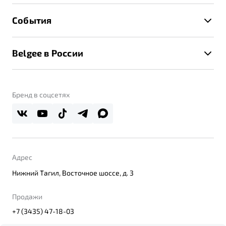
Расчет КАСКО
Гарантия Belgee
Техническое обслуживание
События
Клиентская поддержка
Калькулятор ТО
Новости
Помощь на дорогах
Belgee в России
Контакты
Belgee Линк
О бренде
Belgee Клуб
О дилерском центре
Бренд в соцсетях
Belgee Плюс
Правовая информация
Реферальная программа
Адрес
Нижний Тагил, Восточное шоссе, д. 3
Продажи
+7 (3435) 47-18-03