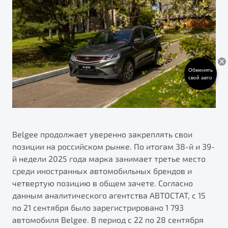
ПОДДЕРЖКА
Автокредит
О дилерском центре
Трейд-ин
Гарантия Belgee
Правовая информация
Яркий кроссовер
Страхование
Belgee Линк
от 2 219 990 ₽*
Расчет КАСКО
Belgee Клуб
Обменять
свой авто
Обзор
В наличии
Belgee Плюс
Реферальная программа
S50
Клиентская поддержка
Belgee продолжает уверенно закреплять свои
Помощь на дорогах
позиции на российском рынке. По итогам 38-й и 39-
й недели 2025 года марка занимает третье место
среди иностранных автомобильных брендов и
четвертую позицию в общем зачете. Согласно
данным аналитического агентства АВТОСТАТ, с 15
по 21 сентября было зарегистрировано 1 793
Узнайте о специальных выгодах при покупке
автомобиля Belgee. В период с 22 по 28 сентября
Элегантный и практичный седан
автомобиля Belgee