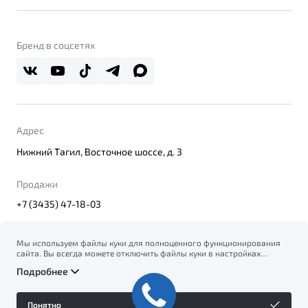
Belgee Линк
О бренде
Belgee Клуб
О дилерском центре
Бренд в соцсетях
Belgee Плюс
Правовая информация
Реферальная программа
Адрес
Нижний Тагил, Восточное шоссе, д. 3
Продажи
+7 (3435) 47-18-03
Мы используем файлы куки для полноценного функционирования
сайта. Вы всегда можете отключить файлы куки в настройках
© 2026
вашего браузера. Продолжая использовать сайт, вы соглашаетесь
Правовая информация
Подробнее
на сбор и использование файлов куки, и подтверждаете
Политика конфиденциальности персональных данных
ознакомление с информацией по сбору, использованию и
Официальный сайт Belgee в России
возможной блокировке файлов куки в
Политике
Сделано в ПЕРКС
Понятно
конфиденциальности
.