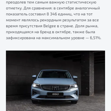
преодолев тем самым важную статистическую
от 1 699 990 ₽*
отметку. Для сравнения: в сентябре аналогичный
Подробно
показатель составил 8 346 единиц, что на тот
Обзор
В наличии
момент являлось рекордным результатом за все
время присутствия Belgee в стране. Доля рынка,
X70
Будьте еще более уверены на дорогах с программой
приходящаяся на бренд в октябре, также была
"Помощь на дорогах"
Автомобили в наличии
зафиксирована на максимальном уровне — 6,51%.
Тест-драйв
Преимущества программы
Автокредит
Спецпредложения
Запись на сервис
Калькулятор ТО
Универсальный кроссовер
Клиентская поддержка
от 2 499 990 ₽*
Обзор
В наличии