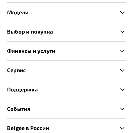
Модели
X50+
Выбор и покупка
S50
Автомобили в наличии
X70
Финансы и услуги
Спецпредложения и Акции
Автокредит
Записаться на тест-драйв
Сервис
Трейд-ин
Получить предложение
Записаться на сервис
Страхование
Поддержка
Руководство по эксплуатации
Расчет КАСКО
Гарантия Belgee
Техническое обслуживание
События
Клиентская поддержка
Калькулятор ТО
Новости
Помощь на дорогах
Belgee в России
Контакты