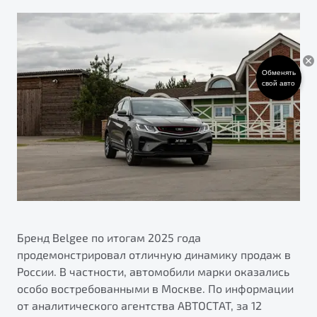
ПОДДЕРЖКА
Автокредит
О дилерском центре
Трейд-ин
Гарантия Belgee
Правовая информация
Яркий кроссовер
Страхование
Belgee Линк
Обменять
от 2 219 990 ₽*
свой авто
Расчет КАСКО
Belgee Клуб
Обзор
В наличии
Belgee Плюс
Реферальная программа
S50
Клиентская поддержка
Помощь на дорогах
Бренд Belgee по итогам 2025 года
продемонстрировал отличную динамику продаж в
России. В частности, автомобили марки оказались
особо востребованными в Москве. По информации
Узнайте о специальных выгодах при покупке
от аналитического агентства АВТОСТАТ, за 12
Элегантный и практичный седан
автомобиля Belgee