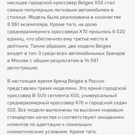
месяцев городской кроссовер Belgee X50 стал
от 1 699 990 ₽*
самым популярным легковым автомобилем в
Подробно
столице. Модель была реализована в количестве
Обзор
В наличии
8 061 экземпляра. Кроме того, на долю
среднеразмерного кроссовера X70 пришлось 6 020
X70
Будьте еще более уверены на дорогах с программой
единиц, что обеспечило ему третье место в
"Помощь на дорогах"
Автомобили в наличии
рейтинге. Таким образом, две модели Belgee
Тест-драйв
входят в топ-3 среди всех автомобильных брендов
Преимущества программы
Автокредит
в Москве с общим результатом в 14 081
Спецпредложения
регистрацию.
В настоящее время бренд Belgee в России
Запись на сервис
представлен тремя моделями. Это яркий городской
Калькулятор ТО
кроссовер B-SUV сегмента X50, универсальный
Универсальный кроссовер
Клиентская поддержка
среднеразмерный кроссовер X70 и городской седан
от 2 499 990 ₽*
S50. Все модели выполнены по высоким мировым
стандартам качества и соответствуют ожиданиям
клиентов по адаптации к локальным
Обзор
В наличии
климатическим условиям. Кроме того,