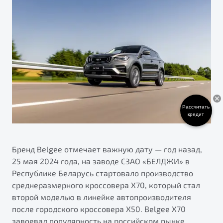
ПОДДЕРЖКА
Автокредит
О дилерском центре
Трейд-ин
Гарантия Belgee
Правовая информация
Яркий кроссовер
Страхование
Belgee Линк
от 2 219 990 ₽*
Расчет КАСКО
Belgee Клуб
Обзор
В наличии
Belgee Плюс
Реферальная программа
S50
Рассчитать
кредит
Клиентская поддержка
Помощь на дорогах
Бренд Belgee отмечает важную дату — год назад,
25 мая 2024 года, на заводе СЗАО «БЕЛДЖИ» в
Республике Беларусь стартовало производство
среднеразмерного кроссовера Х70, который стал
второй моделью в линейке автопроизводителя
после городского кроссовера X50. Belgee X70
Узнайте о специальных выгодах при покупке
Элегантный и практичный седан
завоевал популярность на российском рынке,
автомобиля Belgee