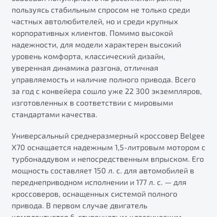
от 1 699 990 ₽*
пользуясь стабильным спросом не только среди
Подробно
частных автолюбителей, но и среди крупных
Обзор
В наличии
корпоративных клиентов. Помимо высокой
надежности, для модели характерен высокий
уровень комфорта, классический дизайн,
X70
Будьте еще более уверены на дорогах с программой
"Помощь на дорогах"
уверенная динамика разгона, отличная
Автомобили в наличии
управляемость и наличие полного привода. Всего
Тест-драйв
Преимущества программы
за год с конвейера сошло уже 22 300 экземпляров,
Автокредит
изготовленных в соответствии с мировыми
Спецпредложения
стандартами качества.
Универсальный среднеразмерный кроссовер Belgee
Запись на сервис
X70 оснащается надежным 1,5-литровым мотором с
Калькулятор ТО
турбонаддувом и непосредственным впрыском. Его
Универсальный кроссовер
Клиентская поддержка
мощность составляет 150 л. с. для автомобилей в
от 2 499 990 ₽*
переднеприводном исполнении и 177 л. с. — для
кроссоверов, оснащенных системой полного
Обзор
В наличии
привода. В первом случае двигатель
комплектуется 6-ступенчатым классическим