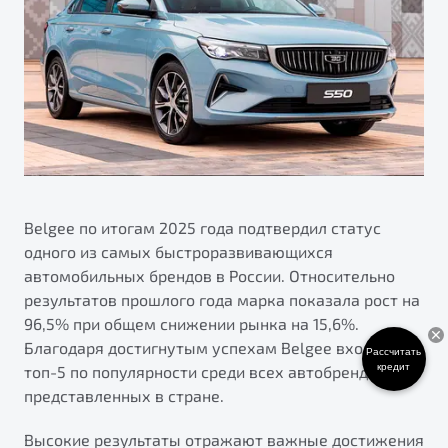
ПОДДЕРЖКА
Автокредит
О дилерском центре
Трейд-ин
Гарантия Belgee
Правовая информация
Яркий кроссовер
Страхование
Belgee Линк
от 2 219 990 ₽*
Расчет КАСКО
Belgee Клуб
Обзор
В наличии
Belgee Плюс
Реферальная программа
S50
Belgee по итогам 2025 года подтвердил статус
Клиентская поддержка
одного из самых быстроразвивающихся
Помощь на дорогах
автомобильных брендов в России. Относительно
результатов прошлого года марка показала рост на
96,5% при общем снижении рынка на 15,6%.
Благодаря достигнутым успехам Belgee входит в
Рассчитать
кредит
топ-5 по популярности среди всех автобрендов,
представленных в стране.
Узнайте о специальных выгодах при покупке
Элегантный и практичный седан
Высокие результаты отражают важные достижения
автомобиля Belgee