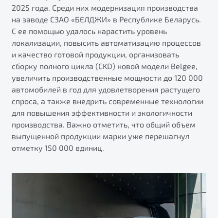
от 1 699 990 ₽*
2025 года. Среди них модернизация производства
Подробно
на заводе СЗАО «БЕЛДЖИ» в Республике Беларусь.
С ее помощью удалось нарастить уровень
Обзор
В наличии
локализации, повысить автоматизацию процессов
и качество готовой продукции, организовать
X70
Будьте еще более уверены на дорогах с программой
сборку полного цикла (CKD) новой модели Belgee,
"Помощь на дорогах"
Автомобили в наличии
увеличить производственные мощности до 120 000
Тест-драйв
Преимущества программы
автомобилей в год для удовлетворения растущего
Автокредит
спроса, а также внедрить современные технологии
Спецпредложения
для повышения эффективности и экологичности
производства. Важно отметить, что общий объем
выпущенной продукции марки уже перешагнул
Запись на сервис
отметку 150 000 единиц.
Калькулятор ТО
Универсальный кроссовер
Клиентская поддержка
от 2 499 990 ₽*
Обзор
В наличии