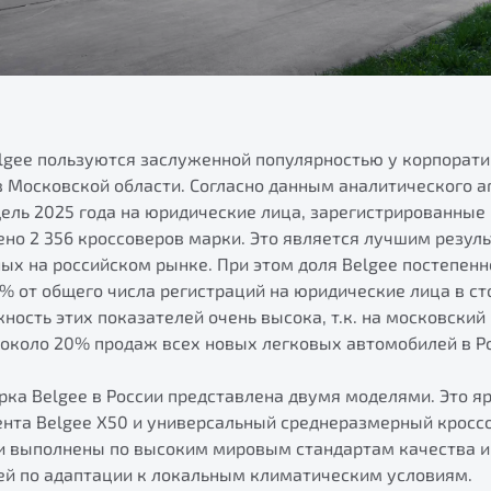
lgee пользуются заслуженной популярностью у корпорати
 в Московской области. Согласно данным аналитического а
дель 2025 года на юридические лица, зарегистрированные
но 2 356 кроссоверов марки. Это является лучшим резуль
ых на российском рынке. При этом доля Belgee постепенн
4% от общего числа регистраций на юридические лица в ст
ность этих показателей очень высока, т.к. на московский
 около 20% продаж всех новых легковых автомобилей в Р
ка Belgee в России представлена двумя моделями. Это я
ента Belgee X50 и универсальный среднеразмерный кросс
ли выполнены по высоким мировым стандартам качества и
й по адаптации к локальным климатическим условиям.