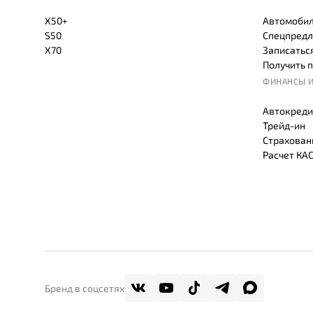
X50+
Автомобил
S50
Спецпредл
X70
Записаться
Получить 
ФИНАНСЫ И
Автокреди
Трейд-ин
Страхован
Расчет КА
Бренд в соцсетях