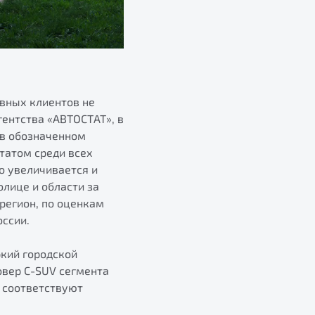
вных клиентов не
гентства «АВТОСТАТ», в
 в обозначенном
татом среди всех
о увеличивается и
олице и области за
 регион, по оценкам
оссии.
ркий городской
овер C-SUV сегмента
 соответствуют