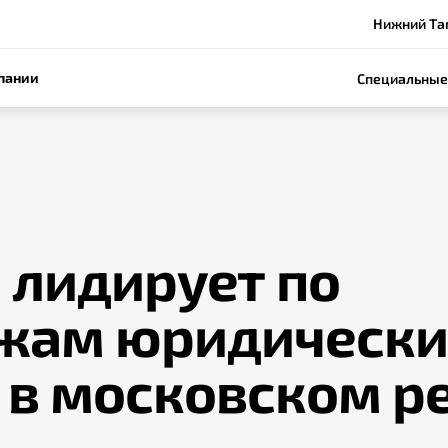
Нижний Таг
пании
Специальные
 лидирует по
жам юридическ
 в московском р