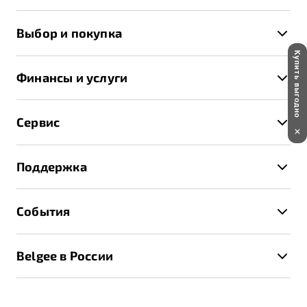
X50+
Выбор и покупка
S50
Купить выгодно
Автомобили в наличии
X70
Финансы и услуги
Спецпредложения и Акции
Автокредит
Записаться на тест-драйв
Сервис
Трейд-ин
Получить предложение
Записаться на сервис
Страхование
Поддержка
Руководство по эксплуатации
Расчет КАСКО
Гарантия Belgee
Техническое обслуживание
События
Клиентская поддержка
Калькулятор ТО
Новости
Помощь на дорогах
Belgee в России
Контакты
Belgee Линк
О бренде
Belgee Клуб