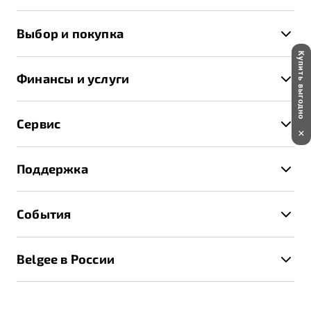
X50+
Выбор и покупка
S50
Купить выгодно
Автомобили в наличии
X70
Финансы и услуги
Спецпредложения и Акции
Автокредит
Записаться на тест-драйв
Сервис
Трейд-ин
Получить предложение
Записаться на сервис
Страхование
Поддержка
Руководство по эксплуатации
Расчет КАСКО
Гарантия Belgee
Техническое обслуживание
События
Клиентская поддержка
Калькулятор ТО
Новости
Помощь на дорогах
Belgee в России
Контакты
Belgee Линк
О бренде
Belgee Клуб