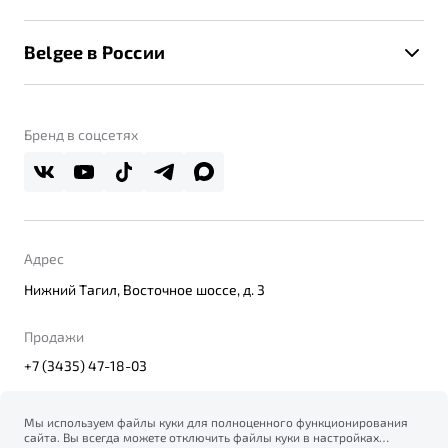
Клиентская поддержка
Калькулятор ТО
Новости
Помощь на дорогах
Belgee в России
Контакты
Belgee Линк
О бренде
Belgee Клуб
О дилерском центре
Бренд в соцсетях
Belgee Плюс
Правовая информация
Реферальная программа
Адрес
Нижний Тагил, Восточное шоссе, д. 3
Продажи
+7 (3435) 47-18-03
Мы используем файлы куки для полноценного функционирования
сайта. Вы всегда можете отключить файлы куки в настройках
© 2026