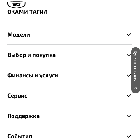
ОКАМИ ТАГИЛ
Модели
X50+
Купить выгодно
Выбор и покупка
S50
Автомобили в наличии
X70
Финансы и услуги
Спецпредложения и Акции
Автокредит
Записаться на тест-драйв
Сервис
Трейд-ин
Получить предложение
Записаться на сервис
Страхование
Поддержка
Руководство по эксплуатации
Расчет КАСКО
Гарантия Belgee
Техническое обслуживание
События