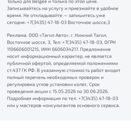
Только для Belgee и только по этой цене.
от 1 699 990 ₽*
Записывайтесь на услугу и приезжайте в удобное
Подробно
время. Не откладывайте — запишитесь уже
Обзор
В наличии
сегодня: +7(3435) 47-18-03 Восточное шоссе,3
X70
Реклама. ООО «Тагил Авто», г. Нижний Тагил,
Будьте еще более уверены на дорогах с программой
"Помощь на дорогах"
Восточное шоссе, 3, Тел: +7(3435) 47-18-03, ОГРН
Автомобили в наличии
1106606001215, ИНН 6606034217. Предложение
Тест-драйв
Преимущества программы
носит информационный характер, не является
Автокредит
публичной офертой, определяемой положениями
Спецпредложения
ст.437 ГК РФ. В указанную стоимость работ входит
полный перечень необходимых проверок и
Запись на сервис
регулировка углов установки колес. Срок
Калькулятор ТО
проведения акции с 15.05.2026 по 30.06.2026.
Универсальный кроссовер
Клиентская поддержка
Подробная информация по тел. +7(3435) 47-18-03
или у мастеров-консультантов основного сервиса.
от 2 499 990 ₽*
Обзор
В наличии