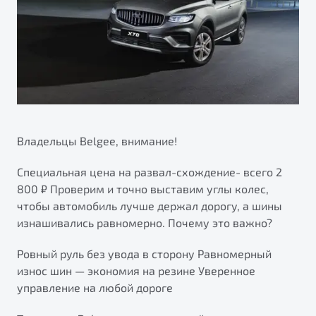
ПОДДЕРЖКА
Автокредит
О дилерском центре
Трейд-ин
Гарантия Belgee
Правовая информация
Яркий кроссовер
Страхование
Belgee Линк
от 2 219 990 ₽*
Расчет КАСКО
Belgee Клуб
Обзор
В наличии
Belgee Плюс
Владельцы Belgee, внимание!
Реферальная программа
S50
Клиентская поддержка
Специальная цена на развал-схождение- всего 2
800 ₽ Проверим и точно выставим углы колес,
Помощь на дорогах
чтобы автомобиль лучше держал дорогу, а шины
изнашивались равномерно. Почему это важно?
Ровный руль без увода в сторону Равномерный
износ шин — экономия на резине Уверенное
управление на любой дороге
Узнайте о специальных выгодах при покупке
Элегантный и практичный седан
автомобиля Belgee