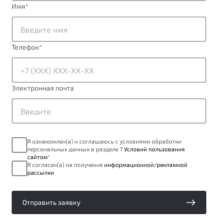
Имя
от 1 699 990 ₽*
*
Подробно
Обзор
В наличии
Телефон
*
X70
Будьте еще более уверены на дорогах с программой
"Помощь на дорогах"
Автомобили в наличии
Тест-драйв
Преимущества программы
Электронная почта
Автокредит
Спецпредложения
Запись на сервис
Я ознакомлен(а) и соглашаюсь с условиями обработки
персональных данных в разделе 7
Условий пользования
Калькулятор ТО
сайтом
*
Универсальный кроссовер
Клиентская поддержка
Я согласен(а) на получение
информационной/рекламной
рассылки
от 2 499 990 ₽*
Обзор
В наличии
Отправить заявку